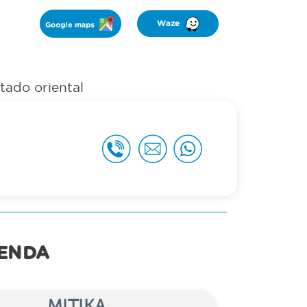
stado oriental
IENDA
MITIKA