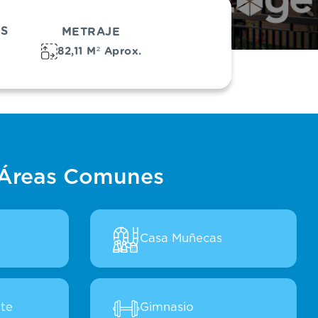
OS
METRAJE
82,11 M² Aprox.
Áreas Comunes
Casa Muñecas
ote
Gimnasio