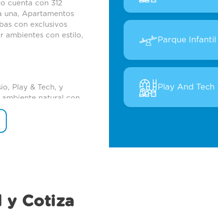
to cuenta con 312
da una, Apartamentos
bas con exclusivos
r ambientes con estilo,
Parque Infantil
Play And Tech
o, Play & Tech, y
 ambiente natural con
s pensando en tu
 y Cotiza