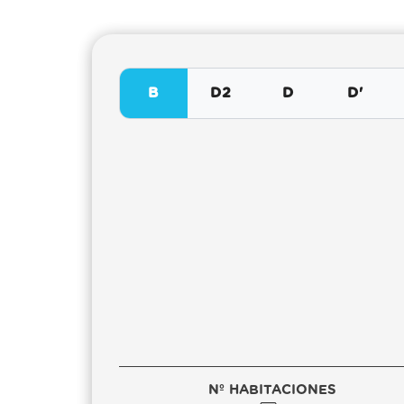
B
D2
D
D'
Nº HABITACIONES