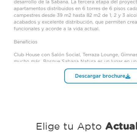
desarrollo de la Sabana. La tercera etapa del proyec
apartamentos distribuidos en 6 torres de 6 pisos ca
campestres desde 39 m2 hasta 82 m2 de 1, 2 y 3 alco
acabados y excelente distribución, que permiten crea
funcionales y acorde a la vida actual.
Beneficios
Club House con Salón Social, Terraza Lounge, Gimnasi
mucho más. Bosque Sabana Natura es un lugar en un
amplias zonas verdes y modernos espacios diseñado
bienestar.
Descargar brochure
Elige tu Apto
Actual