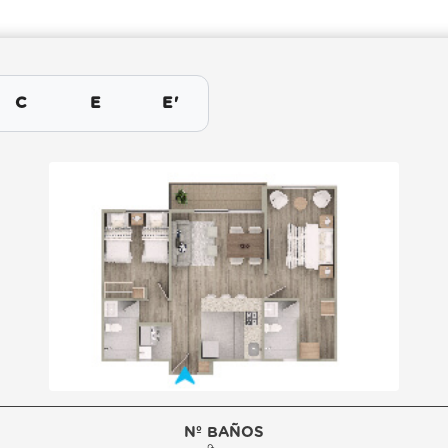
C
E
E'
Nº BAÑOS