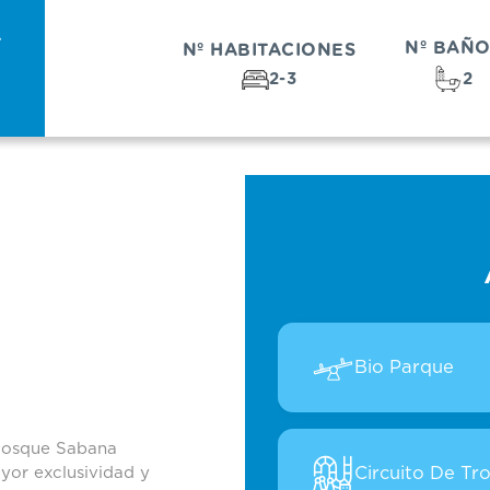
–
Nº BAÑ
Nº HABITACIONES
2-3
2
unes
BBQ
Bio Parque
 Bosque Sabana
or exclusividad y
Circuito De Tr