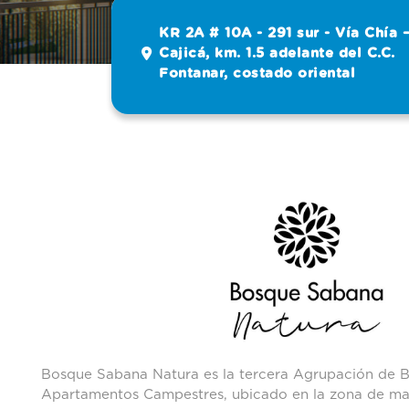
KR 2A # 10A - 291 sur - Vía Chía 
Cajicá, km. 1.5 adelante del C.C.
Fontanar, costado oriental
Áreas Com
Terraza
Bosque Sabana Natura es la tercera Agrupación de
Apartamentos Campestres, ubicado en la zona de may
Fogatas