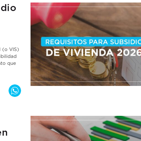
idio
l (o VIS)
bilidad
nto que
en