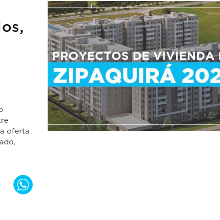
ios,
o
tre
a oferta
nado,