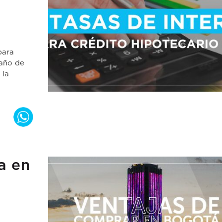
para
 año de
 la
a en