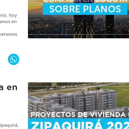
rio, hoy
lanos en
versores
a en
ipaquirá,