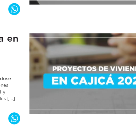
a en
ndose
enes
l y
s [...]