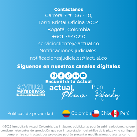
Contáctanos
Carrera 7 # 156 - 10,
Torre Kristal Oficina 2004
Bogotá, Colombia
+601 7940210
serviciocliente@iactual.co
Notificaciones judiciales:
notificacionesjudiciales@iactual.co
Síguenos en nuestros canales dígitales
Encuentra tu Actual
Colombia
Chile
Perú
Políticas de privacidad
©2025 Inmobiliaria Actual Colombia. Las imágenes publicitarias podrán sufrir variaciones, ya que
contienen elementos de apreciación que son interpretación del artífice de la pieza y no configuran
compromiso contractual. Los proyectos podrán presentar modificaciones o ajustes como