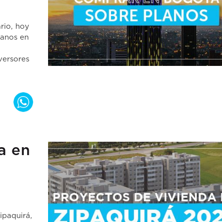
rio, hoy
lanos en
versores
a en
ipaquirá,