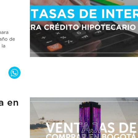
para
 año de
 la
a en