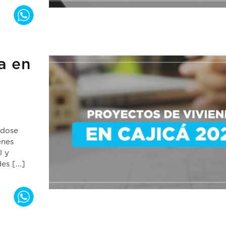
a en
ndose
enes
l y
s [...]