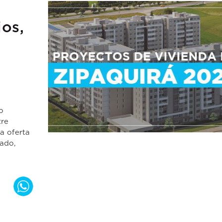
ios,
o
tre
a oferta
nado,