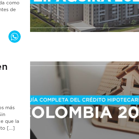
ida como
ntes de
en
ños más
Sin
ce que la
o [...]