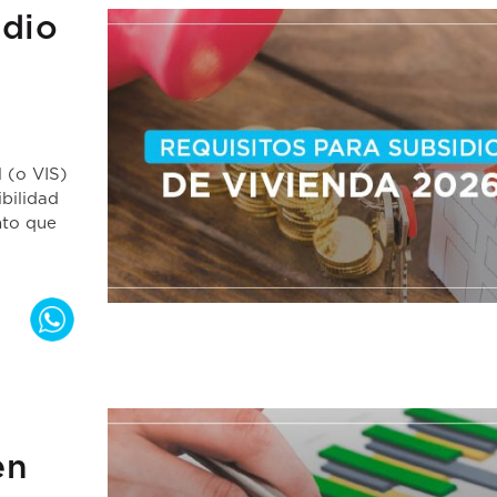
idio
l (o VIS)
bilidad
nto que
en